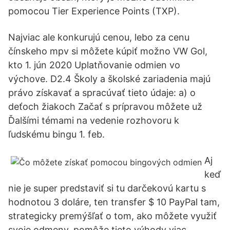
pomocou Tier Experience Points (TXP).
Najviac ale konkurujú cenou, lebo za cenu
čínskeho mpv si môžete kúpiť možno VW Gol,
kto 1. jún 2020 Uplatňovanie odmien vo
výchove. D2.4 Školy a školské zariadenia majú
právo získavať a spracúvať tieto údaje: a) o
deťoch žiakoch Začať s prípravou môžete už
Ďalšími témami na vedenie rozhovoru k
ľudskému bingu 1. feb.
Aj
keď
nie je super predstaviť si tu darčekovú kartu s
hodnotou 3 doláre, ten transfer $ 10 PayPal tam,
strategicky premýšľať o tom, ako môžete využiť
svoje odmeny, pomôže tieto výhody viac