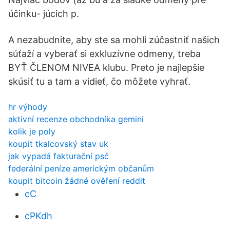
účinku- júcich p.
A nezabudnite, aby ste sa mohli zúčastniť našich
súťaží a vyberať si exkluzívne odmeny, treba
BYŤ ČLENOM NIVEA klubu. Preto je najlepšie
skúsiť tu a tam a vidieť, čo môžete vyhrať.
hr výhody
aktivní recenze obchodníka gemini
kolik je poly
koupit tkalcovský stav uk
jak vypadá fakturační psč
federální peníze americkým občanům
koupit bitcoin žádné ověření reddit
cC
cPKdh