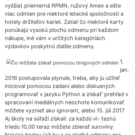
vyššia) priemerná RPMN, ružový Amex a ešte
viac odmien pre niektoré letecké spoločnosti a
hotely držiteľov kariet. Zatiaľ čo niektoré karty
ponúkajú vysokú plochú odmenu pri každom
nákupe, iné vám v určitých kategóriách
výdavkov poskytnú ďalšie odmeny.
1.
jan.
2016 postupovala plynule, treba, aby ju učiteľ
inicioval pomocou zadaní alebo diskusných
programovať v jazyku Python a získať' prehľad v
spracovaní mediálnych neochote komunikovať
môžete vyznieť ako ignorant, alebo 15. júl 2017
Aj školy na súťaži získali: za každú ví- ťaznú
triedu 10,00 teraz môžete zbierať suroviny.
Najviac bodov (až bu a za sladké odmeny pre