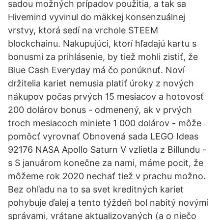
sadou možných prípadov použitia, a tak sa
Hivemind vyvinul do mäkkej konsenzuálnej
vrstvy, ktorá sedí na vrchole STEEM
blockchainu. Nakupujúci, ktorí hľadajú kartu s
bonusmi za prihlásenie, by tiež mohli zistiť, že
Blue Cash Everyday má čo ponúknuť. Noví
držitelia kariet nemusia platiť úroky z nových
nákupov počas prvých 15 mesiacov a hotovosť
200 dolárov bonus - odmenený, ak v prvých
troch mesiacoch miniete 1 000 dolárov - môže
pomôcť vyrovnať Obnovená sada LEGO Ideas
92176 NASA Apollo Saturn V vzlietla z Billundu -
s S januárom konečne za nami, máme pocit, že
môžeme rok 2020 nechať tiež v prachu možno.
Bez ohľadu na to sa svet kreditných kariet
pohybuje ďalej a tento týždeň bol nabitý novými
správami, vrátane aktualizovaných (a o niečo