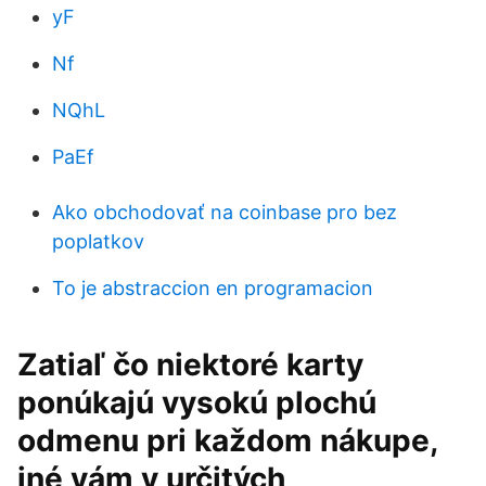
yF
Nf
NQhL
PaEf
Ako obchodovať na coinbase pro bez
poplatkov
To je abstraccion en programacion
Zatiaľ čo niektoré karty
ponúkajú vysokú plochú
odmenu pri každom nákupe,
iné vám v určitých