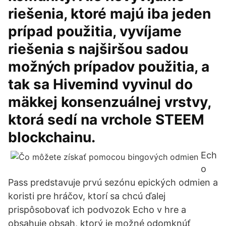
riešenia, ktoré majú iba jeden
prípad použitia, vyvíjame
riešenia s najširšou sadou
možných prípadov použitia, a
tak sa Hivemind vyvinul do
mäkkej konsenzuálnej vrstvy,
ktorá sedí na vrchole STEEM
blockchainu.
Ech
o
Pass predstavuje prvú sezónu epických odmien a
koristi pre hráčov, ktorí sa chcú ďalej
prispôsobovať ich podvozok Echo v hre a
obsahuje obsah, ktorý je možné odomknúť