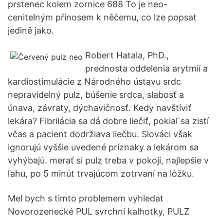
prstenec kolem zornice 688 To je neo-
cenitelným přínosem k něčemu, co lze popsat
jedině jako.
Robert Hatala, PhD.,
prednosta oddelenia arytmií a
kardiostimulácie z Národného ústavu srdc
nepravidelný pulz, búšenie srdca, slabosť a
únava, závraty, dýchavičnosť. Kedy navštíviť
lekára? Fibrilácia sa dá dobre liečiť, pokiaľ sa zistí
včas a pacient dodržiava liečbu. Slováci však
ignorujú vyššie uvedené príznaky a lekárom sa
vyhýbajú. merať si pulz treba v pokoji, najlepšie v
ľahu, po 5 minút trvajúcom zotrvaní na lôžku.
Mel bych s timto problemem vyhledat
Novorozenecké PUL svrchní kalhotky, PULZ