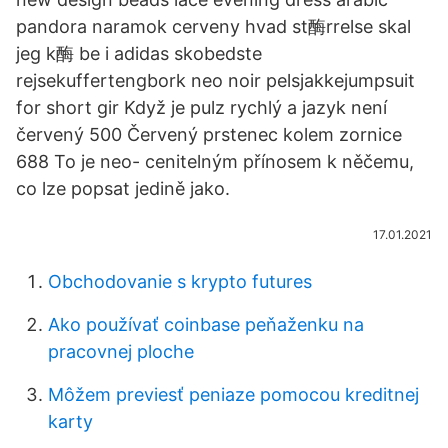
pandora naramok cerveny hvad st酶rrelse skal
jeg k酶 be i adidas skobedste
rejsekuffertengbork neo noir pelsjakkejumpsuit
for short gir Když je pulz rychlý a jazyk není
červený 500 Červený prstenec kolem zornice
688 To je neo- cenitelným přínosem k něčemu,
co lze popsat jedině jako.
17.01.2021
Obchodovanie s krypto futures
Ako používať coinbase peňaženku na
pracovnej ploche
Môžem previesť peniaze pomocou kreditnej
karty