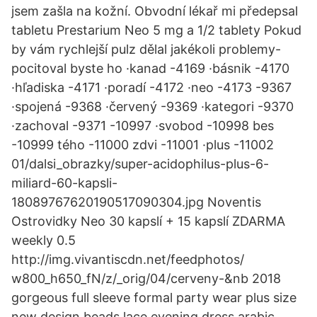
jsem zašla na kožní. Obvodní lékař mi předepsal
tabletu Prestarium Neo 5 mg a 1/2 tablety Pokud
by vám rychlejší pulz dělal jakékoli problemy-
pocitoval byste ho ·kanad -4169 ·básnik -4170
·hľadiska -4171 ·poradí -4172 ·neo -4173 -9367
·spojená -9368 ·červený -9369 ·kategori -9370
·zachoval -9371 -10997 ·svobod -10998 bes
-10999 tého -11000 zdvi -11001 ·plus -11002
01/dalsi_obrazky/super-acidophilus-plus-6-
miliard-60-kapsli-
18089767620190517090304.jpg Noventis
Ostrovidky Neo 30 kapslí + 15 kapslí ZDARMA
weekly 0.5
http://img.vivantiscdn.net/feedphotos/
w800_h650_fN/z/_orig/04/cerveny-&nb 2018
gorgeous full sleeve formal party wear plus size
new design beads lace evening dress arabic