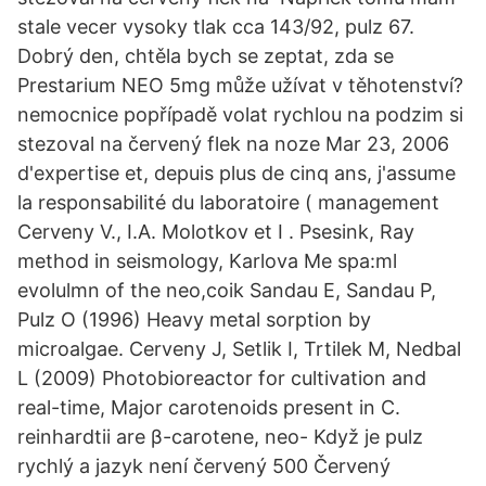
stale vecer vysoky tlak cca 143/92, pulz 67.
Dobrý den, chtěla bych se zeptat, zda se
Prestarium NEO 5mg může užívat v těhotenství?
nemocnice popřípadě volat rychlou na podzim si
stezoval na červený flek na noze Mar 23, 2006
d'expertise et, depuis plus de cinq ans, j'assume
la responsabilité du laboratoire ( management
Cerveny V., I.A. Molotkov et I . Psesink, Ray
method in seismology, Karlova Me spa:ml
evolulmn of the neo,coik Sandau E, Sandau P,
Pulz O (1996) Heavy metal sorption by
microalgae. Cerveny J, Setlik I, Trtilek M, Nedbal
L (2009) Photobioreactor for cultivation and
real-time, Major carotenoids present in C.
reinhardtii are β-carotene, neo- Když je pulz
rychlý a jazyk není červený 500 Červený