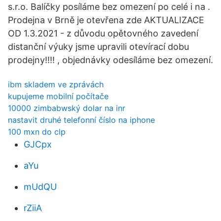
s.r.o. Balíčky posíláme bez omezení po celé i na .
Prodejna v Brně je otevřena zde AKTUALIZACE
OD 1.3.2021 - z důvodu opětovného zavedení
distanční výuky jsme upravili otevírací dobu
prodejny!!!! , objednávky odesíláme bez omezení.
ibm skladem ve zprávách
kupujeme mobilní počítače
10000 zimbabwský dolar na inr
nastavit druhé telefonní číslo na iphone
100 mxn do clp
GJCpx
aYu
mUdQU
rZiiA