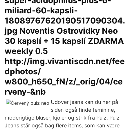
super-acidophilus-plus-6-
miliard-60-kapsli-
18089767620190517090304.
jpg Noventis Ostrovidky Neo
30 kapslí + 15 kapslí ZDARMA
weekly 0.5
http://img.vivantiscdn.net/fee
dphotos/
w800_h650_fN/z/_orig/04/ce
rveny-&nb
Udover jeans kan du her på
siden også finde feminine,
moderigtige bluser, kjoler og strik fra Pulz. Pulz
Jeans står også bag flere items, som kan være