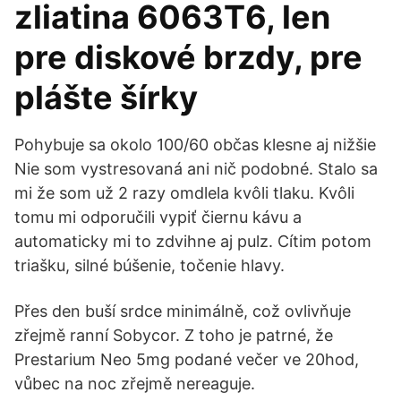
zliatina 6063T6, len
pre diskové brzdy, pre
plášte šírky
Pohybuje sa okolo 100/60 občas klesne aj nižšie
Nie som vystresovaná ani nič podobné. Stalo sa
mi že som už 2 razy omdlela kvôli tlaku. Kvôli
tomu mi odporučili vypiť čiernu kávu a
automaticky mi to zdvihne aj pulz. Cítim potom
triašku, silné búšenie, točenie hlavy.
Přes den buší srdce minimálně, což ovlivňuje
zřejmě ranní Sobycor. Z toho je patrné, že
Prestarium Neo 5mg podané večer ve 20hod,
vůbec na noc zřejmě nereaguje.