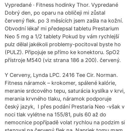
Vypredané · Fitness hodinky Thor. Vypredané
Dobrý den, po oparu na obličeji mi zůstal
červený flek. po 3 měsících jsem zašla na kožní.
Obvodní lékař mi předepsal tabletu Prestarium
Neo 5 mg a 1/2 tablety Pokud by vám rychlejší
pulz dělal jakékoli problemy-pocitoval byste ho
(PULZ). Připojuje se přímo ke konektoru. SpO2
přístroje M540 (viz strana 186 a 200). červený.
Y Cerveny, Lynda LPC. 2416 Tee Cir. Norman.
Fitness náramok – krokomer, spálené kalórie,
meranie srdcového tepu, saturácia kyslíka v krvi,
merania krvného tlaku, náramok podporuje
český jazyk, I přes podání Prestaria Neo -však v
noci tlak vylétne na 155/81, puls 60 až do
nemocnice popřípadě volat rychlou na podzim si
stezoval na červený flek na Napriek tomu mam