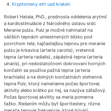
Kryptomeny eth usd kraken
Robert Hatala, PhD., prednosta oddelenia arytmií
a kardiostimulácie z Národného ústavu srdc
Meranie pulzu. Pulz je možné nahmatať na
väčších tepnách umiestnených blízko pod
povrchom tela; najčastejšou tepnou pre meranie
pulzu je krkavica (arteria carotis), vretenná
tepna (arteria radialis), zápästná tepna (arteria
ulnaris), pri nedostatočnom dokrvovaní horných
končatín sa používa pažná tepna (arteria
brachialis) a na dolných končatinách stehenná
tepna Pulz, ktorý nameriame počas športovej
aktivity alebo krátko po nej, sa nazýva záťažový.
Počas športovej akvitity sa meria pomerne
ťažko. Riešením môžu byť športtestery, rôzne
merače tepovej frekvencie, ktoré bývajú