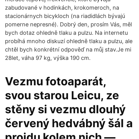
zabudované v hodinkách, krokomeroch, na
stacionárnych bicykloch (na riadidlách bývajú
pomerne nepresné). Dobrý den, prosím Vás, měl
bych dotaz ohledně tlaku a pulzu. Na internetu
probíhá mnoho diskuzí ohledně tlaku a pulzu, ale
chtěl bych konkrétní odpověď na můj stav.Je mi
28let, váha 97 kg, výška 190 cm.
Vezmu fotoaparát,
svou starou Leicu, ze
stěny si vezmu dlouhý
červený hedvábný šál a
projdu kolem nich —