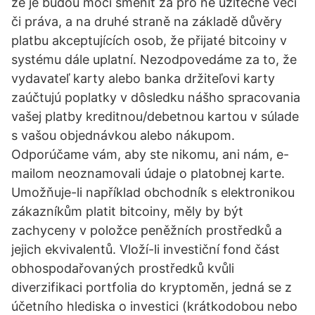
že je budou moci směnit za pro ně užitečné věci
či práva, a na druhé straně na základě důvěry
platbu akceptujících osob, že přijaté bitcoiny v
systému dále uplatní. Nezodpovedáme za to, že
vydavateľ karty alebo banka držiteľovi karty
zaúčtujú poplatky v dôsledku nášho spracovania
vašej platby kreditnou/debetnou kartou v súlade
s vašou objednávkou alebo nákupom.
Odporúčame vám, aby ste nikomu, ani nám, e-
mailom neoznamovali údaje o platobnej karte.
Umožňuje-li například obchodník s elektronikou
zákazníkům platit bitcoiny, měly by být
zachyceny v položce peněžních prostředků a
jejich ekvivalentů. Vloží-li investiční fond část
obhospodařovaných prostředků kvůli
diverzifikaci portfolia do kryptoměn, jedná se z
účetního hlediska o investici (krátkodobou nebo