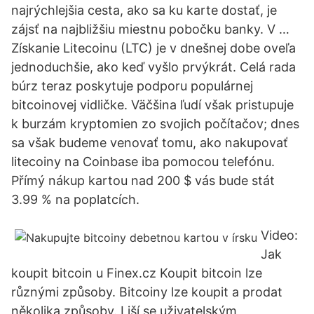
najrýchlejšia cesta, ako sa ku karte dostať, je
zájsť na najbližšiu miestnu pobočku banky. V …
Získanie Litecoinu (LTC) je v dnešnej dobe oveľa
jednoduchšie, ako keď vyšlo prvýkrát. Celá rada
búrz teraz poskytuje podporu populárnej
bitcoinovej vidličke. Väčšina ľudí však pristupuje
k burzám kryptomien zo svojich počítačov; dnes
sa však budeme venovať tomu, ako nakupovať
litecoiny na Coinbase iba pomocou telefónu.
Přímý nákup kartou nad 200 $ vás bude stát
3.99 % na poplatcích.
Video:
Jak
koupit bitcoin u Finex.cz Koupit bitcoin lze
různými způsoby. Bitcoiny lze koupit a prodat
několika způsoby. Liší se uživatelským