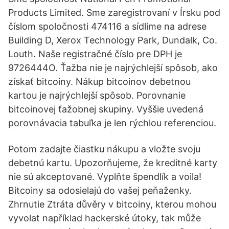
Products Limited. Sme zaregistrovaní v Írsku pod
číslom spoločnosti 474116 a sídlime na adrese
Building D, Xerox Technology Park, Dundalk, Co.
Louth. Naše registračné číslo pre DPH je
9726444O. Ťažba nie je najrýchlejší spôsob, ako
získať bitcoiny. Nákup bitcoinov debetnou
kartou je najrýchlejší spôsob. Porovnanie
bitcoinovej ťažobnej skupiny. Vyššie uvedená
porovnávacia tabuľka je len rýchlou referenciou.
Potom zadajte čiastku nákupu a vložte svoju
debetnú kartu. Upozorňujeme, že kreditné karty
nie sú akceptované. Vyplňte špendlík a voila!
Bitcoiny sa odosielajú do vašej peňaženky.
Zhrnutie Ztráta důvěry v bitcoiny, kterou mohou
vyvolat například hackerské útoky, tak může