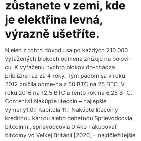
zůstanete v zemi, kde
je elektřina levná,
výrazně ušetříte.
Nielen z tohto dôvodu sa po každých 210 000
vyťažených blokoch odmena znižuje na polovi-
cu. K vyťaženiu týchto blokov do-chádza
približne raz za 4 roky. Tým pádom sa v roku
2012 znížila odme-na z 50 BTC na 25 BTC. V
roku 2016 na 12,5 BTC a tento rok na 6,25 BTC.
Contents1 Nakúpte litecoin – najlepšie
výmeny1.0.1 Kapitola 11.1 Nakúpte litecoiny
kreditnou kartou alebo debetnou Sprievodcovia
bitcoinmi, sprievodcovia 0 Ako nakupovať
bitcoiny vo Veľkej Británii [2020] – najdôležitejšie