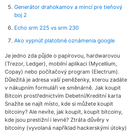
Generátor drahokamov a mincí pre tieňový
boj 2
Echo srm 225 vs srm 230
Ako vypnúť platobné oznámenia google
Je jedno zda půjde o papírovou, hardwarovou
(Trezor, Ledger), mobilní aplikaci (Mycellium,
Copay) nebo počítačový program (Electrum).
Důležitá je adresa vaší peněženky, kterou zadáte
v nákupním formuláři ve směnárně. Jak koupit
Bitcoin prostřednictvím Debetní/Kreditní karta
Snažíte se najít místo, kde si můžete koupit
bitcoiny? Ale nevíte, jak koupit, koupit bitcoiny,
kde jsou prestižní i levné? Ztráta důvěry v
bitcoiny (vyvolaná například hackerskými útoky)