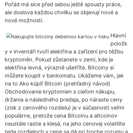
Pořád má sice před sebou ještě spousty práce,
ale doslova každou chvilku se objevují nové a
nové možnosti.
Hlavní
položk
y v inventáři tvoří elektřina a zařízení pro těžbu
kryptoměn. Pokud zůstanete v zemi, kde je
elektřina levná, výrazně ušetříte. Bitcoiny si
můžete koupit v bankomatu. Ukážeme vám, jak
na to Ako kúpiť Bitcoin (prehľadný návod)
Obchodovanie kryptomien s cieľom nákupu,
držania a následného predaja, po náraste ceny
(zisk z cenového rozdielu) je v súčasnosti veľmi
populárne, pretože cena Bitcoinu a altcoinov
neustále rastie a klesá, na jeho cenovej volatilite
teda rozdieloch v cene sa dá pri troche rozumu a